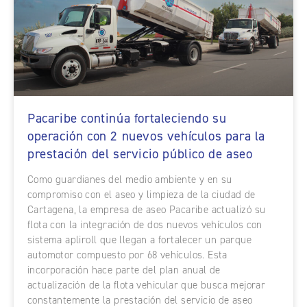
Pacaribe continúa fortaleciendo su
operación con 2 nuevos vehículos para la
prestación del servicio público de aseo
Como guardianes del medio ambiente y en su
compromiso con el aseo y limpieza de la ciudad de
Cartagena, la empresa de aseo Pacaribe actualizó su
flota con la integración de dos nuevos vehículos con
sistema apliroll que llegan a fortalecer un parque
automotor compuesto por 68 vehículos. Esta
incorporación hace parte del plan anual de
actualización de la flota vehicular que busca mejorar
constantemente la prestación del servicio de aseo