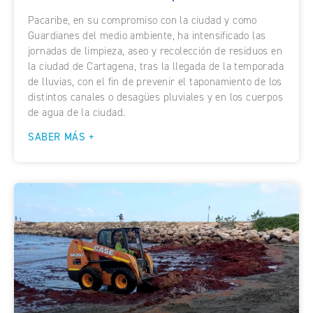
Pacaribe, en su compromiso con la ciudad y como
Guardianes del medio ambiente, ha intensificado las
jornadas de limpieza, aseo y recolección de residuos en
la ciudad de Cartagena, tras la llegada de la temporada
de lluvias, con el fin de prevenir el taponamiento de los
distintos canales o desagües pluviales y en los cuerpos
de agua de la ciudad.
SABER MÁS +