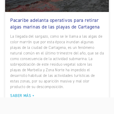
Pacaribe adelanta operativos para retirar
algas marinas de las playas de Cartagena
La llegada del sargazo, como se le llama a las algas de
color marrón que por esta época inundan algunas
playas de la ciudad de Cartagena, es un fenómeno
natural común en el último trimestre del año, que se da
como consecuencia de la actividad submarina. La
sobrepoblación de este residuo vegetal sobre las
playas de Marbella y Zona Norte ha impedido el
desarrollo habitual de las actividades turísticas de
estas zonas, por su aparición masiva y mal olor
producto de su descomposición.
SABER MÁS +