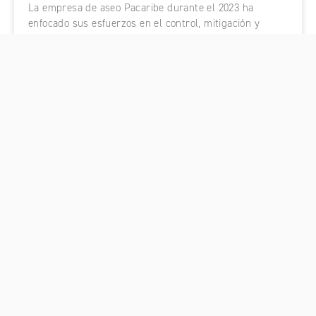
La empresa de aseo Pacaribe durante el 2023 ha
enfocado sus esfuerzos en el control, mitigación y
erradicación de basureros satélites o puntos críticos
dentro de su área de prestación de servicio. Como
parte de este compromiso recientemente integró a su
operación 2 volquetas, completando un parque
automotor de 70 vehículos.
SABER MÁS +