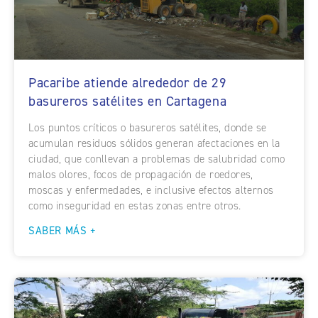
Pacaribe atiende alrededor de 29
basureros satélites en Cartagena
Los puntos críticos o basureros satélites, donde se
acumulan residuos sólidos generan afectaciones en la
ciudad, que conllevan a problemas de salubridad como
malos olores, focos de propagación de roedores,
moscas y enfermedades, e inclusive efectos alternos
como inseguridad en estas zonas entre otros.
SABER MÁS +