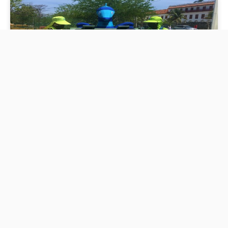
Cerca de 10 metros cúbicos de material de
reciclaje ha entregado Pacaribe a
fundaciones y centros de acopio
En el marco del día mundial del reciclaje, Pacaribe,
como Guardianes del Medio Ambiente, continúa
incentivando las buenas prácticas en el manejo
responsable de residuos con la entrega del material
reutilizable recolectado en su contenedor ecológico que